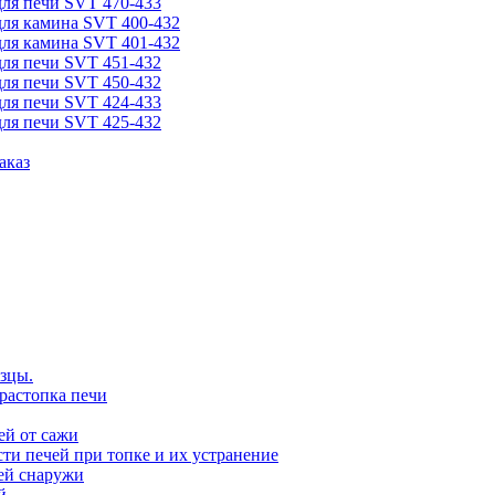
для печи SVT 470-433
для камина SVT 400-432
для камина SVT 401-432
для печи SVT 451-432
для печи SVT 450-432
для печи SVT 424-433
для печи SVT 425-432
аказ
зцы.
растопка печи
ей от сажи
ти печей при топке и их устранение
ей снаружи
й