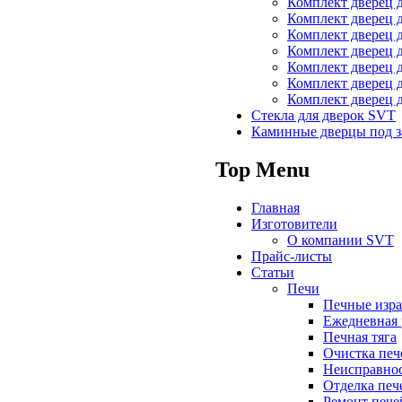
Комплект дверец 
Комплект дверец 
Комплект дверец 
Комплект дверец 
Комплект дверец 
Комплект дверец 
Комплект дверец 
Стекла для дверок SVT
Каминные дверцы под з
Top Menu
Главная
Изготовители
О компании SVT
Прайс-листы
Статьи
Печи
Печные изра
Ежедневная 
Печная тяга
Очистка печ
Неисправнос
Отделка печ
Ремонт пече