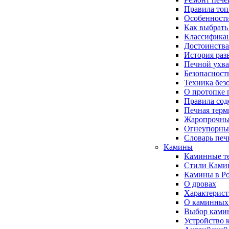
Правила топ
Особенности
Как выбрать
Классификац
Достоинства
История раз
Печной ухва
Безопасност
Техника без
О протопке 
Правила сод
Печная терм
Жаропрочны
Огнеупорны
Словарь печ
Камины
Каминные т
Стили Ками
Камины в Ро
О дровах
Характерист
О каминных
Выбор ками
Устройство 