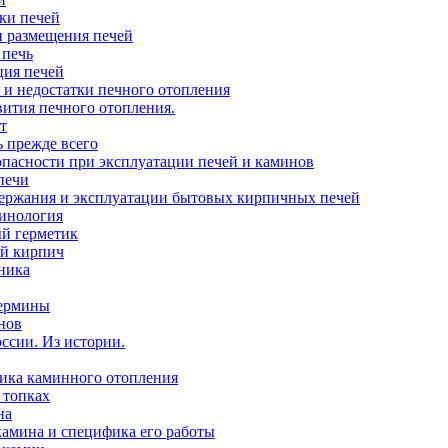
ки печей
 размещения печей
 печь
ия печей
 и недостатки печного отопления
вития печного отопления.
т
ь прежде всего
опасности при эксплуатации печей и каминов
печи
ержания и эксплуатации бытовых кирпичных печей
инология
й герметик
й кирпич
ника
ермины
нов
ссии. Из истории.
ика каминного отопления
 топках
на
камина и специфика его работы