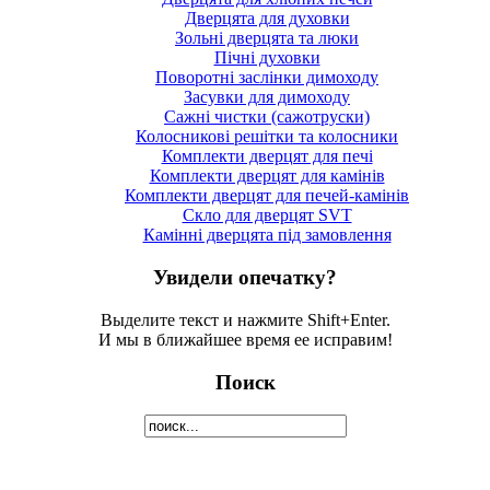
Дверцята для духовки
Зольні дверцята та люки
Пічні духовки
Поворотні заслінки димоходу
Засувки для димоходу
Сажні чистки (сажотруски)
Колосникові решітки та колосники
Комплекти дверцят для печі
Комплекти дверцят для камінів
Комплекти дверцят для печей-камінів
Скло для дверцят SVT
Камінні дверцята під замовлення
Увидели опечатку?
Выделите текст и нажмите Shift+Enter.
И мы в ближайшее время ее исправим!
Поиск