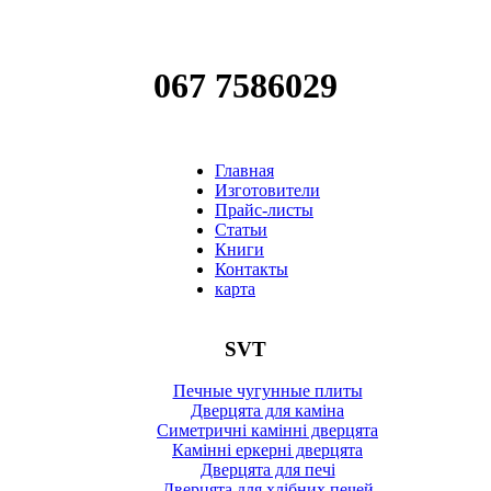
067 7586029
Главная
Изготовители
Прайс-листы
Статьи
Книги
Контакты
карта
SVT
Печные чугунные плиты
Дверцята для каміна
Симетричні камінні дверцята
Камінні еркерні дверцята
Дверцята для печі
Дверцята для хлібних печей