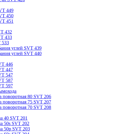
VT 449
VT 450
VT 451
VT 432
VT 433
 533
бания углей SVT 439
бания углей SVT 440
VT 446
VT 447
VT 547
VT 587
VT 597
ымохода
а поворотная 80 SVT 206
а поворотная 75 SVT 207
а поворотная 70 SVT 208
а 40 SVT 201
а 50s SVT 202
а 50p SVT 203