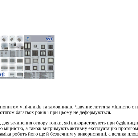
попитом у пічників та замовників. Чавунне лиття за міцністю є
отягом багатьох років і при цьому не деформуються.
, для зачинення отвору топки, які використовують при будівницт
ою міцністю, а також витримують активну експлуатацію протягом
раміка робить його ще й безпечним у використанні, а велика пл