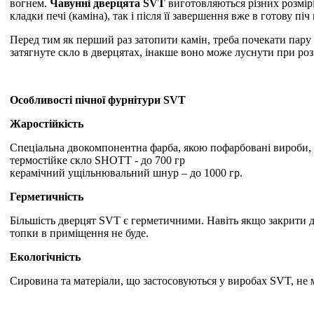
вогнем.
Чавунні дверцята SVT
виготовляються різних розмірі
кладки печі (каміна), так і після її завершення вже в готову п
Перед тим як перший раз затопити камін, треба почекати пару
затягнуте скло в дверцятах, інакше воно може луснути при ро
Особливості пічної фурнітури SVT
Жаростійкість
Спеціальна двокомпонентна фарба, якою пофарбовані вироби, 
термостійке скло SHOTT - до 700 гр
керамічний ущільнювальний шнур – до 1000 гр.
Герметичність
Більшість дверцят SVT є герметичними. Навіть якщо закрити ди
топки в приміщення не буде.
Екологічність
Сировина та матеріали, що застосовуються у виробах SVT, не 