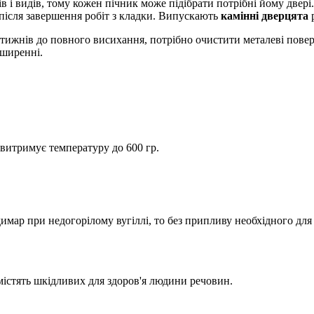
в і видів, тому кожен пічник може підібрати потрібні йому двері
іч після завершення робіт з кладки. Випускають
камінні дверцята
р
 тижнів до повного висихання, потрібно очистити металеві повер
зширенні.
витримує температуру до 600 гр.
мар при недогорілому вугіллі, то без припливу необхідного для 
містять шкідливих для здоров'я людини речовин.