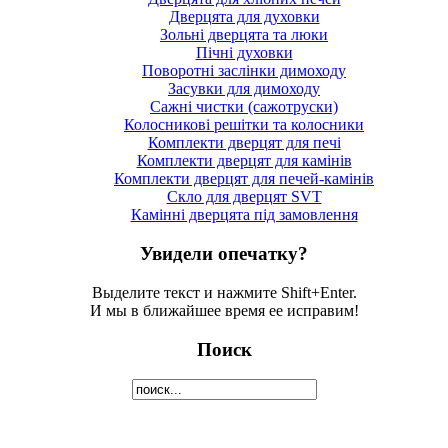
Дверцята для духовки
Зольні дверцята та люки
Пічні духовки
Поворотні заслінки димоходу
Засувки для димоходу
Сажні чистки (сажотруски)
Колосникові решітки та колосники
Комплекти дверцят для печі
Комплекти дверцят для камінів
Комплекти дверцят для печей-камінів
Скло для дверцят SVT
Камінні дверцята під замовлення
Увидели опечатку?
Выделите текст и нажмите Shift+Enter.
И мы в ближайшее время ее исправим!
Поиск