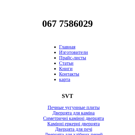
067 7586029
Главная
Изготовители
Прайс-листы
Статьи
Книги
Контакты
карта
SVT
Печные чугунные плиты
Дверцята для каміна
Симетричні камінні дверцята
Камінні еркерні дверцята
Дверцята для печі
Дверцята для хлібних печей