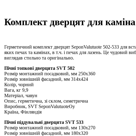
Комплект дверцят для каміна
Герметичний комплект дверцят SeponValutuote 502-533 для вста
яких печах та камінах, в т.ч. і печах для лазень. Це чудовий 
виглядав стильно та оригінально.
Пічні топкові дверцята SVT 502
Розмір монтажний посадковий, мм 250х360
Розмір зовнішній фасадний, мм 314х424
Колір, чорний
Вага, кг 9,9
Матеріал, чавун
Опис, герметична, зі склом, симетрична
Виробник, SVT SeponValutuoteOy
Країна, Фінляндія
Пічні піддувальні дверцята SVT 533
Розмір монтажний посадковий, мм 130х270
Розмір зовнішній фасадний, мм 180х320