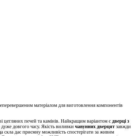
 неперевершеним матеріалом для виготовлення компонентів
ві цегляних печей та камінів. Найкращим варіантом є
дверці з
 дуже довгого часу. Якість виливки
чавунних дверцят
завжди
оща скла дає приємну можливість спостерігати за живим