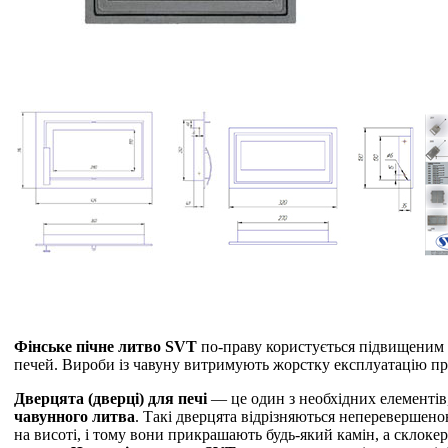
Фінське пічне литво SVT
по-праву користується підвищеним 
печей. Вироби із чавуну витримують жорстку експлуатацію пр
Дверцята (дверці) для печі
― це один з необхідних елементів
чавунного литва
. Такі дверцята відрізняються неперевершен
на висоті, і тому вони прикрашають будь-який камін, а склоке