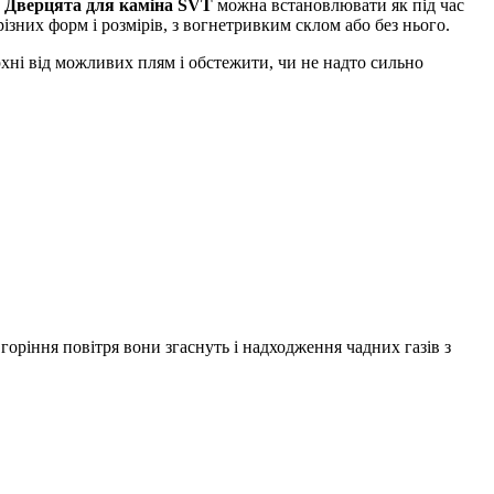
.
Дверцята для каміна SVT
можна встановлювати як під час
ізних форм і розмірів, з вогнетривким склом або без нього.
хні від можливих плям і обстежити, чи не надто сильно
горіння повітря вони згаснуть і надходження чадних газів з