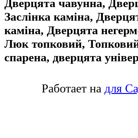
Дверцята чавунна, Дверц
Заслінка каміна, Дверця
каміна, Дверцята негерм
Люк топковий, Топковий
спарена, дверцята уніве
Работает на
для С