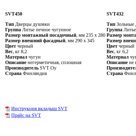
SVT450
SVT432
Тип
Дверцы духовки
Тип
Зольные 
Группа
Литье печное чугунное
Группа
Литье
Размер монтажный посадочный
, мм 235 х 280
Размер монт
Размер внешний фасадный
, мм 290 х 345
Размер внеш
Цвет
черный
Цвет
черный
Вес
, кг 8,2
Вес
, кг 6,2
Материал
чугун
Материал
чу
Описание
негерметичная, сплошная
Описание
не 
Производитель
SVT Oy
Производите
Страна
Финляндия
Страна
Финл
Инструкция вкладыш SVT
Прайс на SVT