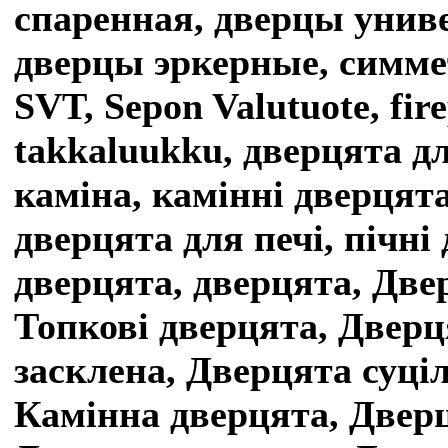
спаренная, дверцы унив
дверцы эркерные, симме
SVT, Sepon Valutuote, fir
takkaluukku, дверцята д
каміна, камінні дверцята
дверцята для печі, пічні
дверцята, дверцята, Двер
Топкові дверцята, Дверц
засклена, Дверцята суці
Камінна дверцята, Дверц