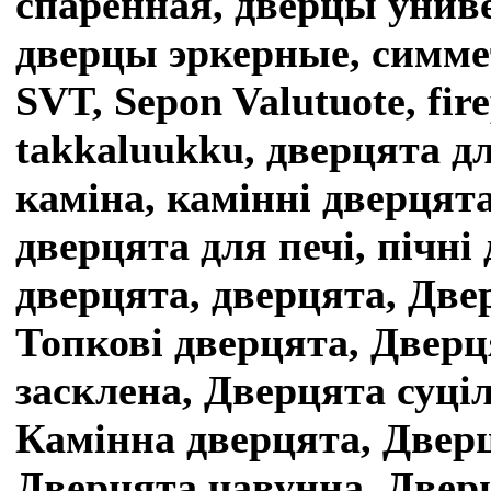
спаренная, дверцы унив
дверцы эркерные, симме
SVT, Sepon Valutuote, fir
takkaluukku, дверцята д
каміна, камінні дверцята
дверцята для печі, пічні
дверцята, дверцята, Двер
Топкові дверцята, Дверц
засклена, Дверцята суці
Камінна дверцята, Дверц
Дверцята чавунна, Дверц