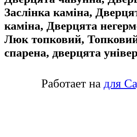
Заслінка каміна, Дверця
каміна, Дверцята негерм
Люк топковий, Топковий
спарена, дверцята уніве
Работает на
для С