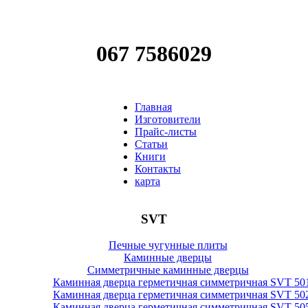
067 7586029
Главная
Изготовители
Прайс-листы
Статьи
Книги
Контакты
карта
SVT
Печные чугунные плиты
Каминные дверцы
Симметричные каминные дверцы
Каминная дверца герметичная симметричная SVT 50
Каминная дверца герметичная симметричная SVT 50
Каминная дверца герметичная симметричная SVT 50