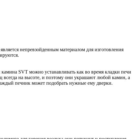
 является непревзойденным материалом для изготовления
ируются.
камина SVT можно устанавливать как во время кладки печи
ец всегда на высоте, и поэтому они украшают любой камин, а
каждый печник может подобрать нужные ему дверки.
ходимого для горения воздуха они потухнут и поступления