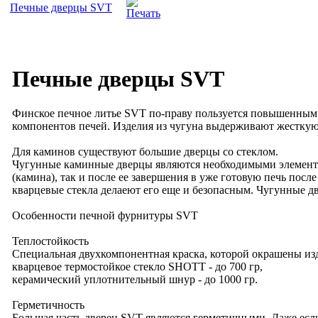
Печные дверцы SVT
Печные дверцы SVT
Финское печное литье SVT по-праву пользуется повышенным с
компонентов печей. Изделия из чугуна выдерживают жесткую
Для каминов существуют большие дверцы со стеклом.
Чугунные каминные дверцы являются необходимыми элемента
(камина), так и после ее завершения в уже готовую печь пос
кварцевые стекла делаеют его еще и безопасным. Чугунные 
Особенности печной фурнитуры SVT
Теплостойкость
Специальная двухкомпонентная краска, которой окрашены изд
кварцевое термостойкое стекло SHOTT - до 700 гр,
керамический уплотнительный шнур - до 1000 гр.
Герметичность
Большая часть дверец SVT являются герметичными. Даже если