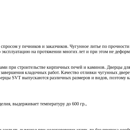
просом у печников и заказчиков. Чугунное литье по прочности
 эксплуатацию на протяжении многих лет и при этом не деформ
ми при строительстве кирпичных печей и каминов. Дверцы для 
ле завершения кладочных работ. Качество отливки чугунных двер
дверцы SVT выпускаются различных размеров и видов, поэтому 
елия, выдерживает температуру до 600 гр.,
 закрыть дымоход при недогоревших углях, то без притока необ