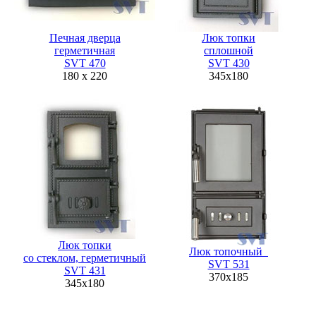
Печная дверца
Люк топки
герметичная
сплошной
SVT 470
SVT 430
180 x 220
345х180
Люк топки
Люк топочный
со стеклом, герметичный
SVT 531
SVT 431
370х185
345х180