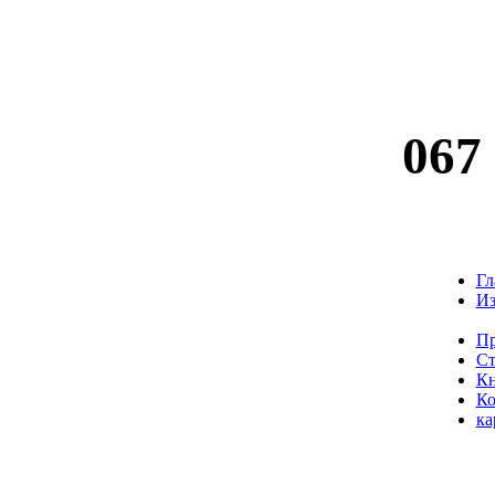
067
Гл
Из
Пр
Ст
К
Ко
ка