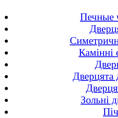
Печные 
Дверця
Симетричні
Камінні 
Двер
Дверцята 
Дверця
Зольні д
Піч