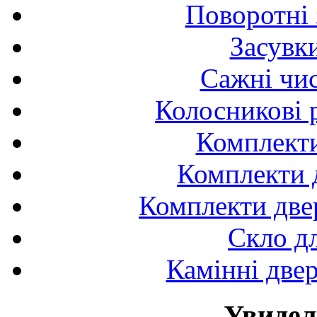
Поворотні 
Засувк
Сажні чис
Колосникові 
Комплекти
Комплекти д
Комплекти двер
Скло д
Камінні двер
Увидел